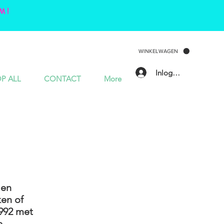
M!
WINKELWAGEN
Inloggen
P ALL
CONTACT
More
 en
en of
992 met
e