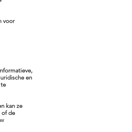
n voor
nformatieve,
juridische en
 te
en kan ze
n of de
uw