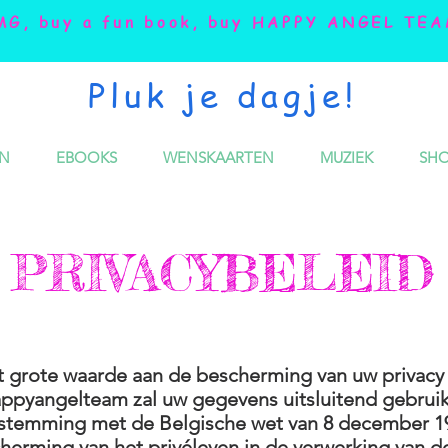
MG, buy a fun book, buy HAPPY ANGEL TEA
Pluk je dagje!
N
EBOOKS
WENSKAARTEN
MUZIEK
SHO
PRIVACYBELEID
grote waarde aan de bescherming van uw privacy
pyangelteam zal uw gegevens uitsluitend gebruik
stemming met de Belgische wet van 8 december 1
herming van het privéleven in de verwerking van d