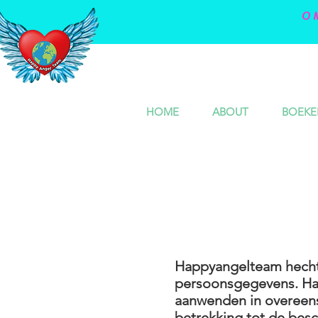
O
HOME
ABOUT
BOEKE
Happyangelteam hecht 
persoonsgegevens. Hap
aanwenden in overeen
betrekking tot de besc