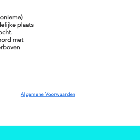
nonieme)
lijke plaats
ocht.
oord met
erboven
Algemene Voorwaarden