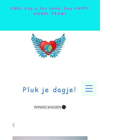
OMG, buy a fun book, buy HAPPY
ANGEL TEAM!
Pluk je dagje!
WINKELWAGEN