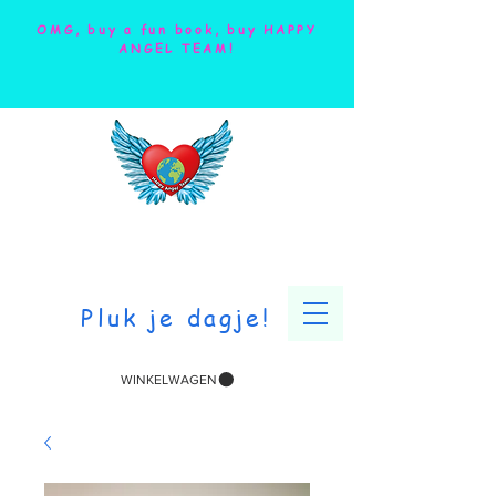
OMG, buy a fun book, buy HAPPY
ANGEL TEAM!
Pluk je dagje!
WINKELWAGEN